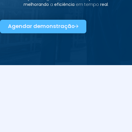
melhorando
a
eficiência
em tempo
real
.
Agendar demonstração